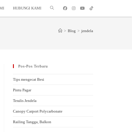
MI
HUBUNGI KAMI
>
Blog
>
jendela
Pos-Pos Terbaru
Tips mengecat Besi
Pintu Pagar
Teralis Jendela
Canopy Carport Polycarbonate
Railing Tangga, Balkon